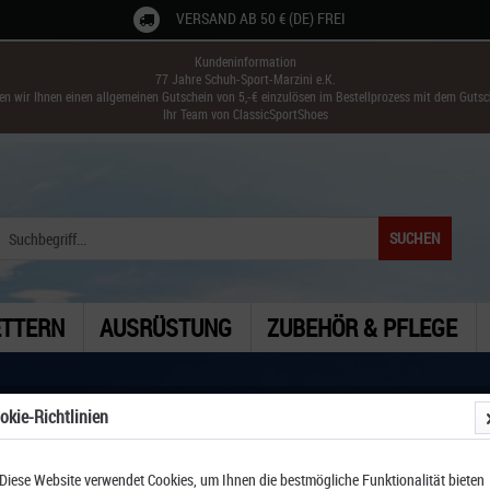
VERSAND AB 50 € (DE) FREI
Kundeninformation
77 Jahre Schuh-Sport-Marzini e.K.
ken wir Ihnen einen allgemeinen Gutschein von 5,-€ einzulösen im Bestellprozess mit dem Guts
Ihr Team von ClassicSportShoes
SUCHEN
ETTERN
AUSRÜSTUNG
ZUBEHÖR & PFLEGE
okie-Richtlinien
Diese Website verwendet Cookies, um Ihnen die bestmögliche Funktionalität bieten