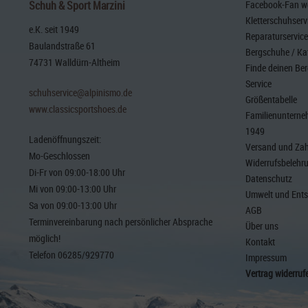
Schuh & Sport Marzini
Facebook-Fan wer
Kletterschuhserv
e.K. seit 1949
Reparaturservice
Baulandstraße 61
Bergschuhe / Ka
74731 Walldürn-Altheim
Finde deinen Be
Service
schuhservice@alpinismo.de
Größentabelle
www.classicsportshoes.de
Familienunterneh
1949
Ladenöffnungszeit:
Versand und Za
Mo-Geschlossen
Widerrufsbelehr
Di-Fr von 09:00-18:00 Uhr
Datenschutz
Mi von 09:00-13:00 Uhr
Umwelt und Ent
Sa von 09:00-13:00 Uhr
AGB
Terminvereinbarung nach persönlicher Absprache
Über uns
möglich!
Kontakt
Telefon 06285/929770
Impressum
Vertrag widerruf