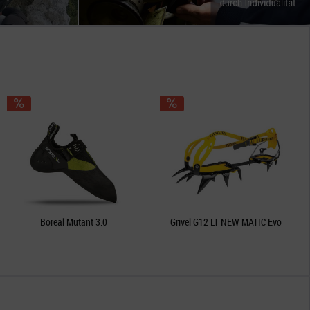
Boreal Mutant 3.0
Grivel G12 LT NEW MATIC Evo
Gri
5 € *
120,95 € *
179,90 € *
142,95 € *
159,95