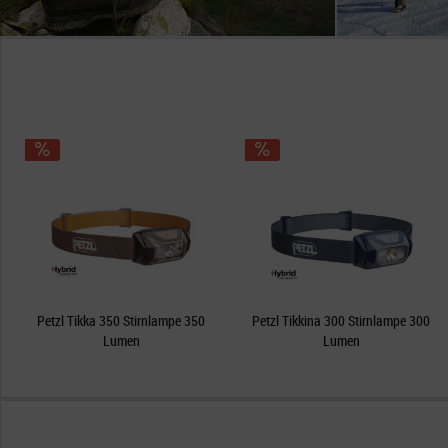
Petzl Tikka 350 Stirnlampe 350
Petzl Tikkina 300 Stirnlampe 300
Lumen
Lumen
,95 € *
26,75 € *
24,95 € *
18,95 € *
109