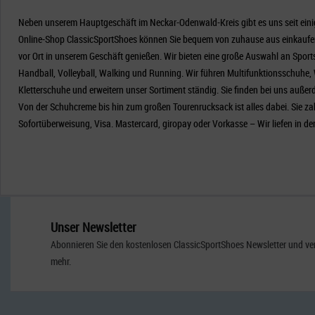
Neben unserem Hauptgeschäft im Neckar-Odenwald-Kreis gibt es uns seit eini
Online-Shop ClassicSportShoes können Sie bequem von zuhause aus einkaufen
vor Ort in unserem Geschäft genießen. Wir bieten eine große Auswahl an Spor
Handball, Volleyball, Walking und Running. Wir führen Multifunktionsschuhe, W
Kletterschuhe und erweitern unser Sortiment ständig. Sie finden bei uns auße
Von der Schuhcreme bis hin zum großen Tourenrucksack ist alles dabei. Sie z
Sofortüberweisung, Visa. Mastercard, giropay oder Vorkasse – Wir liefen in de
Unser Newsletter
Abonnieren Sie den kostenlosen ClassicSportShoes Newsletter und ver
mehr.