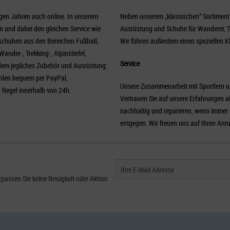
gen Jahren auch online. In unserem
Neben unserem „klassischen“ Sortiment 
 und dabei den gleichen Service wie
Ausrüstung und Schuhe für Wanderer, Tre
tschuhen aus den Bereichen Fußball,
Wir führen außerdem einen speziellen K
ander-, Trekking-, Alpinstiefel,
Service
rdem jegliches Zubehör und Ausrüstung:
ahlen bequem per PayPal,
Unsere Zusammenarbeit mit Sportlern u
r Regel innerhalb von 24h.
Vertrauen Sie auf unsere Erfahrungen a
nachhaltig und reparieren, wenn immer 
entgegen. Wir freuen uns auf Ihren Anruf
passen Sie keine Neuigkeit oder Aktion