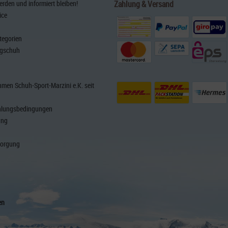
den und informiert bleiben!
Zahlung & Versand
ice
tegorien
rgschuh
men Schuh-Sport-Marzini e.K. seit
hlungsbedingungen
ung
sorgung
en