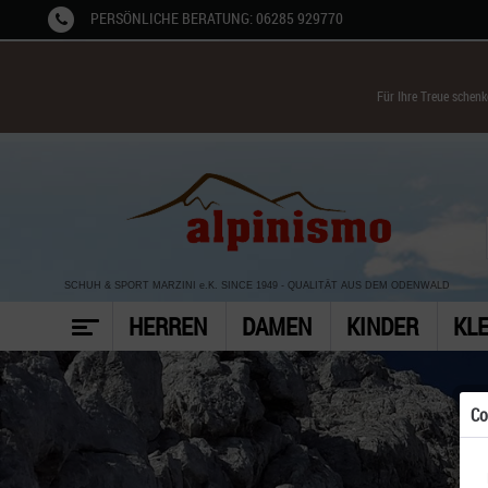
PERSÖNLICHE BERATUNG: 06285 929770
Für Ihre Treue schen
SCHUH & SPORT MARZINI
e.K. SINCE 1949
-
QUALITÄT AUS DEM ODENWALD
HERREN
DAMEN
KINDER
KL
Co