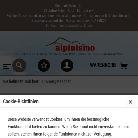
Kundeninformation
77 Jahre Schuh-Sport-Marzini e.K.
Für Ihre Treue schenken wir Ihnen einen allgemeinen Gutschein von 5,-€ einzulösen im
Bestellprozess mit dem Gutschein Code: CLASSIC26
Ihr Team von ClassicSportShoes
SCHUH & SPORT MARZINI
e.K. SINCE 1949
-
QUALITÄT AUS DEM ODENWALD
WARENKORB
Sie befinden sich hier:
Umhängetaschen
Cookie-Richtlinien
FILTERN
Diese Website verwendet Cookies, um Ihnen die bestmögliche
Funktionalität bieten zu können. Wenn Sie damit nicht einverstanden sein
sollten, stehen Ihnen folgende Funktionen nicht zur Verfügung: