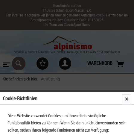
Kundeninformation
77 Jahre Schuh-Sport-Marzini e.K.
Für Ihre Treue schenken wir Ihnen einen allgemeinen Gutschein von 5,-€ einzulösen im
Bestellprozess mit dem Gutschein Code: CLASSIC26
Ihr Team von ClassicSportShoes
SCHUH & SPORT MARZINI
e.K. SINCE 1949
-
QUALITÄT AUS DEM ODENWALD
WARENKORB
Sie befinden sich hier:
Ausrüstung
Cookie-Richtlinien
FILTERN
Diese Website verwendet Cookies, um Ihnen die bestmögliche
Funktionalität bieten zu können. Wenn Sie damit nicht einverstanden sein
sollten, stehen Ihnen folgende Funktionen nicht zur Verfügung: