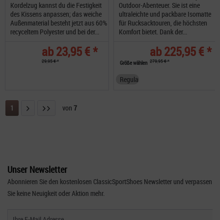
Kordelzug kannst du die Festigkeit
Outdoor-Abenteuer. Sie ist eine
des Kissens anpassen; das weiche
ultraleichte und packbare Isomatte
Außenmaterial besteht jetzt aus 60%
für Rucksacktouren, die höchsten
recyceltem Polyester und bei der...
Komfort bietet. Dank der...
ab 23,95 € *
ab 225,95 € *
29,95 € *
279,95 € *
Größe wählen
Regular Wide
1
von
7
Unser Newsletter
Abonnieren Sie den kostenlosen ClassicSportShoes Newsletter und verpassen
Sie keine Neuigkeit oder Aktion mehr.