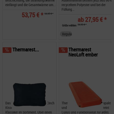
Beschichtung, die Strahlungswärme
Außenmaterial besteht jetzt aus 60%
einfängt und die Gesamtwärme um...
recyceltem Polyester und bei der
Füllung...
53,75 € *
64,95 € *
ab 27,95 € *
34,95 € *
Größe wählen
Regular
Thermarest...
Thermarest
NeoLoft ember
Das Thermarest Compressible Cinch
Thermarest NeoLoft leicht, kompakt
Kissen ist ein nimmermüder
und vielseitig – die NeoLoft vereint
Klassiker im Sortiment. Über einen
Luxus und Funktionalität für jedes