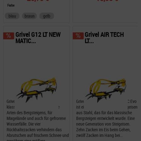
Farbe
blau
braun
gelb
Grivel G12 LT NEW
Grivel AIR TECH
MATIC...
LT...
Grivel G12 NEW MATIC Evo ein
Grivel AIR TECH LT NEW MATIC Evo
klassischer Zwölfzacker für alle
ist ein leichtes 12-Zacken-Steigeisen
Arten des Bergsteigens, für
aus Stahl, das für das klassische
Mixgelände und auch für gefrorene
Bergsteigen entwickelt wurde. Eine
Wasserfälle. Die vier
neue Generation von Steigeisen.
Rückhaltezacken verhindern das
Zehn Zacken im Eis beim Gehen,
Abrutschen auf frischem Schnee und
zwölf Zacken im Hang bei...
gewähren eine größere...