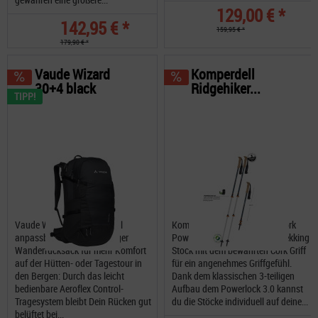
129,00 € *
142,95 € *
159,95 € *
179,90 € *
Vaude Wizard
Komperdell
30+4 black
Ridgehiker...
TIPP!
Vaude Wizard 30+4 Optimal
Komperdell Ridgehiker Zero Cork
anpassbarer, sehr geräumiger
Powerlock ein traditioneller Trekking
Wanderrucksack für mehr Komfort
Stock mit dem bewährten Cork Griff
auf der Hütten- oder Tagestour in
für ein angenehmes Griffgefühl.
den Bergen: Durch das leicht
Dank dem klassischen 3-teiligen
bedienbare Aeroflex Control-
Aufbau dem Powerlock 3.0 kannst
Tragesystem bleibt Dein Rücken gut
du die Stöcke individuell auf deine...
belüftet bei...