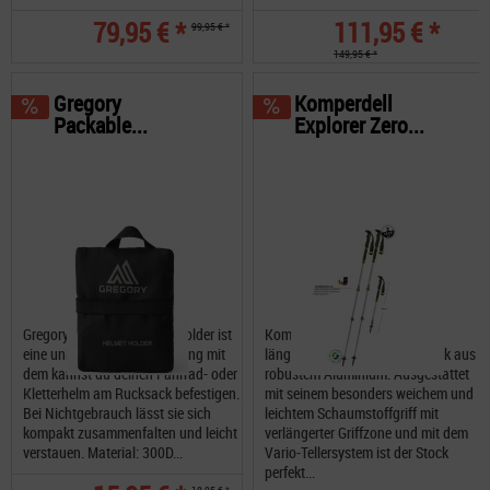
79,95 € *
111,95 € *
99,95 € *
149,95 € *
Gregory
Komperdell
Packable...
Explorer Zero...
Gregory Packable Helmet Holder ist
Komperdell Explorer Zero ein
eine universelle Helmhalterung mit
längenverstellbar Trekkingstock aus
dem kannst du deinen Fahrrad- oder
robustem Aluminium. Ausgestattet
Kletterhelm am Rucksack befestigen.
mit seinem besonders weichem und
Bei Nichtgebrauch lässt sie sich
leichtem Schaumstoffgriff mit
kompakt zusammenfalten und leicht
verlängerter Griffzone und mit dem
verstauen. Material: 300D...
Vario-Tellersystem ist der Stock
perfekt...