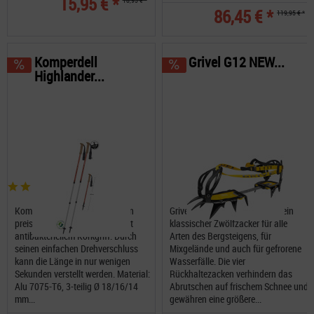
15,95 € *
18,95 € *
86,45 € *
119,95 € *
Komperdell
Grivel G12 NEW...
Highlander...
Komperdell Highlander Zero ein
Grivel G12 NEW CLASSIC Evo ein
preiswerter Aluminiumstock mit
klassischer Zwölfzacker für alle
antibakteriellem Korkgriff. Durch
Arten des Bergsteigens, für
seinen einfachen Drehverschluss
Mixgelände und auch für gefrorene
kann die Länge in nur wenigen
Wasserfälle. Die vier
Sekunden verstellt werden. Material:
Rückhaltezacken verhindern das
Alu 7075-T6, 3-teilig Ø 18/16/14
Abrutschen auf frischem Schnee und
mm...
gewähren eine größere...