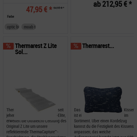
ab 212,95 € *
47,95 € *
64,95 € *
Farbe
optic black
moab tan
Thermarest Z Lite
Thermarest...
Sol...
Thermarest Z Lite Sol Isomatte seit
Das Thermarest Compressible Kissen
jeher ein Favorit der Ultraleicht-Elite,
ist ein nimmermüder Klassiker im
erweitert die Ultraleicht-Leistung des
Sortiment. Über einen Kordelzug
Original Z Lite um unsere
kannst du die Festigkeit des Kissens
reflektierende ThermaCapture™-
anpassen; das weiche