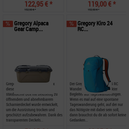
122,95 € *
119,00 € *
152,90 € *
152,90 € *
Gregory Alpaca
Gregory Kiro 24
Gear Camp...
RC...
Gregory Alpaca Gear Camp Box
Der Gregory Gregory Kiro 24 RC
diese robuste, wasser- und
Wanderrucksack dein perfekter
staubdichte Box mit beidseitig zu
Begleiter auf Tageswanderungen.
öffnendem und abnehmbarem
Wenn es mal auf eine spontane
Scharnierdeckel wurde entwickelt,
Tageswanderung geht, auf der nur
um die Ausrüstung trocken und
das Nötigste mit dabei sein soll,
geschützt aufzubewahren. Dank des
dann brauchst du dir ab sofort keine
transparenten Deckels...
Gedanken...