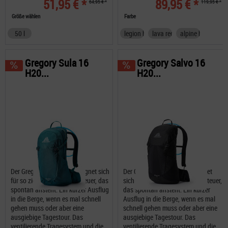
51,95 € *
89,95 € *
64,95 € *
119,95 € *
Größe wählen
Farbe
50 l
legion blue
lava red
alpine black
Gregory Sula 16
Gregory Salvo 16
H20...
H20...
Der Gregory Sula 16 H20 eignet sich
Der Gregory Salvo 16 H20 eignet
für so ziemlich jedes Abenteuer, das
sich für so ziemlich jedes Abenteuer,
spontan ansteht. Ein kurzer Ausflug
das spontan ansteht. Ein kurzer
in die Berge, wenn es mal schnell
Ausflug in die Berge, wenn es mal
gehen muss oder aber eine
schnell gehen muss oder aber eine
ausgiebige Tagestour. Das
ausgiebige Tagestour. Das
ventilierende Tragesystem und die...
ventilierende Tragesystem und die...