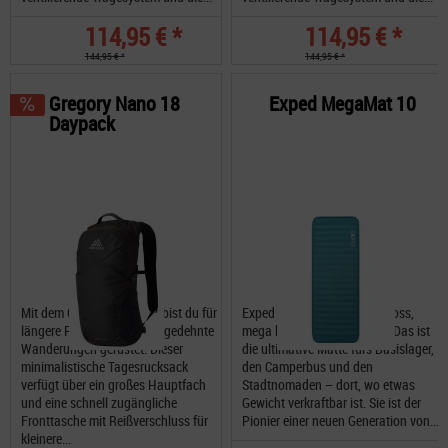
114,95 € *
114,95 € *
144,95 € *
144,95 € *
Gregory Nano 18
Exped MegaMat 10
Daypack
Mit dem Gregory Nano 18 bist du für
Exped MegaMat ist mega gross,
längere Reisetage und ausgedehnte
mega bequem, mega warm: Das ist
Wanderungen gerüstet. Dieser
die ultimative Matte fürs Basislager,
minimalistische Tagesrucksack
den Camperbus und den
verfügt über ein großes Hauptfach
Stadtnomaden – dort, wo etwas
und eine schnell zugängliche
Gewicht verkraftbar ist. Sie ist der
Fronttasche mit Reißverschluss für
Pionier einer neuen Generation von...
kleinere...