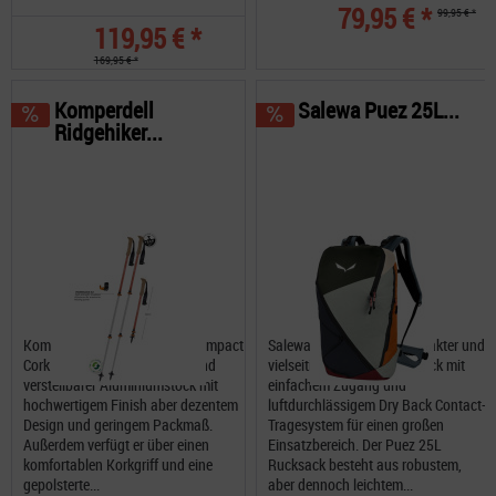
79,95 € *
99,95 € *
119,95 € *
169,95 € *
Komperdell
Salewa Puez 25L...
Ridgehiker...
Komperdell Ridgehiker Zero Compact
Salewa Puez 25L ein kompakter und
Cork Powerlock ein robuster und
vielseitiger 25-Liter-Rucksack mit
verstellbarer Aluminiumstock mit
einfachem Zugang und
hochwertigem Finish aber dezentem
luftdurchlässigem Dry Back Contact-
Design und geringem Packmaß.
Tragesystem für einen großen
Außerdem verfügt er über einen
Einsatzbereich. Der Puez 25L
komfortablen Korkgriff und eine
Rucksack besteht aus robustem,
gepolsterte...
aber dennoch leichtem...