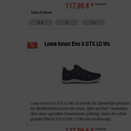
117,95 € *
139,95 € *
Größe UK Women
5,5
6
7,5
Lowa Innox Evo II GTX LO Ws
Lowa Innox Evo GTX LO Ws ist perfekt für Damenfüße gemacht.
Ein Multifunktionsschuh der neuen „light and fast“ Generation.
Über einen speziellen Damenleisten gefertigt, bietet der schön
gestylte INNOX EVO GTX® LO Ws eine erstklassige...
127,95 € *
169,95 € *