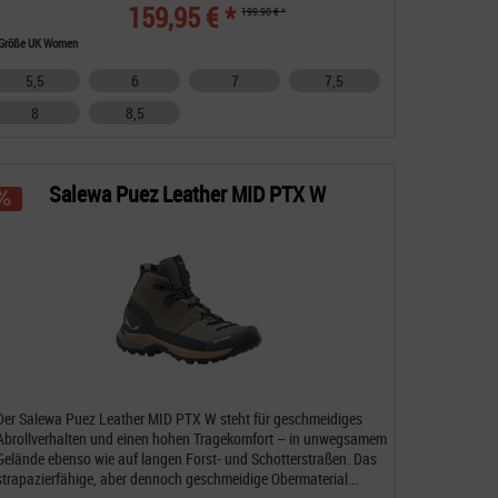
159,95 € *
199,90 € *
Größe UK Women
5,5
6
7
7,5
8
8,5
Salewa Puez Leather MID PTX W
Der Salewa Puez Leather MID PTX W steht für geschmeidiges
Abrollverhalten und einen hohen Tragekomfort – in unwegsamem
Gelände ebenso wie auf langen Forst- und Schotterstraßen. Das
strapazierfähige, aber dennoch geschmeidige Obermaterial...