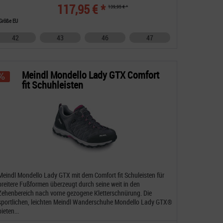
117,95 € *
139,95 € *
Größe EU
42
43
46
47
Meindl Mondello Lady GTX Comfort
fit Schuhleisten
Meindl Mondello Lady GTX mit dem Comfort fit Schuleisten für
breitere Fußformen überzeugt durch seine weit in den
Zehenbereich nach vorne gezogene Kletterschnürung. Die
sportlichen, leichten Meindl Wanderschuhe Mondello Lady GTX®
bieten...