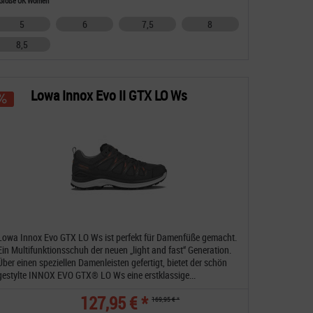
Größe UK Women
5
6
7,5
8
8,5
Lowa Innox Evo II GTX LO Ws
Lowa Innox Evo GTX LO Ws ist perfekt für Damenfüße gemacht.
Ein Multifunktionsschuh der neuen „light and fast“ Generation.
Über einen speziellen Damenleisten gefertigt, bietet der schön
gestylte INNOX EVO GTX® LO Ws eine erstklassige...
127,95 € *
169,95 € *