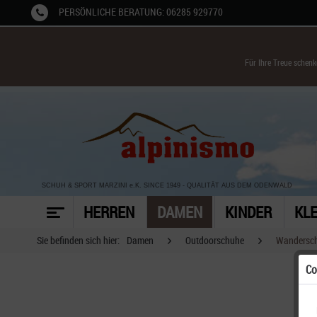
PERSÖNLICHE BERATUNG: 06285 929770
Für Ihre Treue schen
SCHUH & SPORT MARZINI
e.K. SINCE 1949
-
QUALITÄT AUS DEM ODENWALD
HERREN
DAMEN
KINDER
KL
Sie befinden sich hier:
Damen
Outdoorschuhe
Wandersc
Co