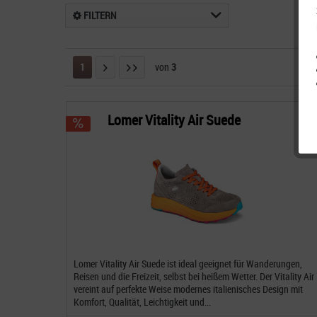
FILTERN
1
von
3
Lomer Vitality Air Suede
Lomer Vitality Air Suede ist ideal geeignet für Wanderungen,
Reisen und die Freizeit, selbst bei heißem Wetter. Der Vitality Air
vereint auf perfekte Weise modernes italienisches Design mit
Komfort, Qualität, Leichtigkeit und...