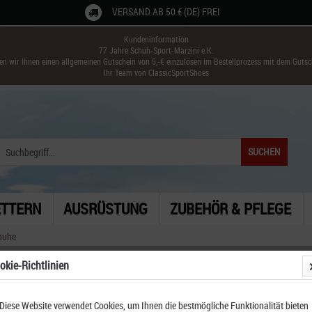
VERSAND AB 50 € (DE) FREI
Kundeninformation
77 Jahre Schuh-Sport-Marzini e.K.
ken wir Ihnen einen allgemeinen Gutschein von 5,-€ einzulösen im Bestellprozess mit dem Guts
Ihr Team von ClassicSportShoes
SUCHEN
ETTERN
AUSRÜSTUNG
ZUBEHÖR & PFLEGE
huhe
okie-Richtlinien
Diese Website verwendet Cookies, um Ihnen die bestmögliche Funktionalität bieten