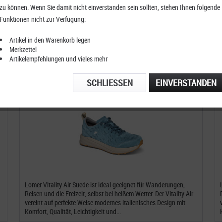
zu können. Wenn Sie damit nicht einverstanden sein sollten, stehen Ihnen folgende
Funktionen nicht zur Verfügung:
S
Artikel in den Warenkorb legen
Merkzettel
Artikelempfehlungen und vieles mehr
SCHLIESSEN
EINVERSTANDEN
Lomer Vitality Air Suede
Lomer Vitality Air Suede ist ideal geeignet für Wanderungen,
Reisen und die Freizeit, selbst bei heißem Wetter. Der Vitality Air
vereint auf perfekte Weise modernes italienisches Design mit
Komfort, Qualität, Leichtigkeit und...