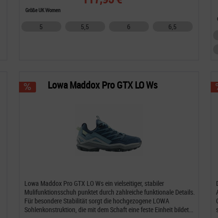
Größe UK Women
5
5,5
6
6,5
Lowa Maddox Pro GTX LO Ws
Lowa Maddox Pro GTX LO Ws ein vielseitiger, stabiler
Mulifunktionsschuh punktet durch zahlreiche funktionale Details.
Für besondere Stabilität sorgt die hochgezogene LOWA
Sohlenkonstruktion, die mit dem Schaft eine feste Einheit bildet...