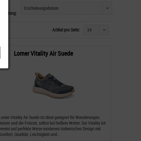
ortierung:
Artikel pro Seite:
Lomer Vitality Air Suede
Lomer Vitality Air Suede ist ideal geeignet für Wanderungen,
Reisen und die Freizeit, selbst bei heißem Wetter. Der Vitality Air
vereint auf perfekte Weise modernes italienisches Design mit
Komfort, Qualität, Leichtigkeit und...