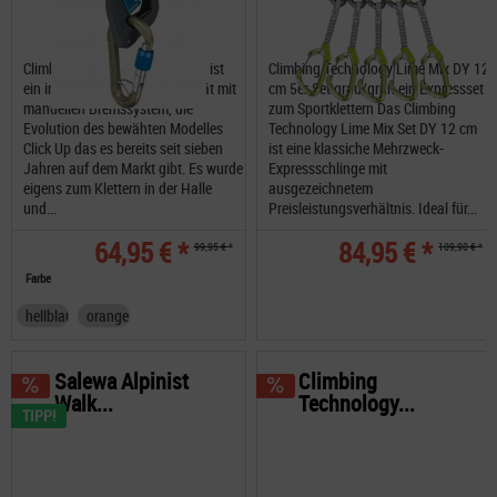
Climbing Technology Click Up+ ist
Climbing Technology Lime Mix DY 12
ein innovatives Sicherungsgerät mit
cm 5er Set grau/grün ein Expressset
manuellen Bremssystem, die
zum Sportklettern Das Climbing
Evolution des bewähten Modelles
Technology Lime Mix Set DY 12 cm
Click Up das es bereits seit sieben
ist eine klassiche Mehrzweck-
Jahren auf dem Markt gibt. Es wurde
Expressschlinge mit
eigens zum Klettern in der Halle
ausgezeichnetem
und...
Preisleistungsverhältnis. Ideal für...
64,95 € *
84,95 € *
99,95 € *
109,90 € *
Farbe
hellblau
orange
Salewa Alpinist
Climbing
Walk...
Technology...
TIPP!