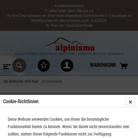
Kundeninformation
77 Jahre Schuh-Sport-Marzini e.K.
Für Ihre Treue schenken wir Ihnen einen allgemeinen Gutschein von 5,-€ einzulösen im
Bestellprozess mit dem Gutschein Code: CLASSIC26
Ihr Team von ClassicSportShoes
SCHUH & SPORT MARZINI
e.K. SINCE 1949
-
QUALITÄT AUS DEM ODENWALD
WARENKORB
Sie befinden sich hier:
Accessoires
Cookie-Richtlinien
FILTERN
Diese Website verwendet Cookies, um Ihnen die bestmögliche
Funktionalität bieten zu können. Wenn Sie damit nicht einverstanden sein
sollten, stehen Ihnen folgende Funktionen nicht zur Verfügung: