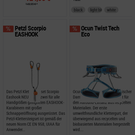
149,95 € *
black
light blue
white
Petzl Scorpio
Ocun Twist Tech
EASHOOK
Eco
Das Petzl Klettersteigset Scorpio
Ocun Twist Tech Eco ein Klassischer
Eashook NEU ist mit zwei für alle
Damen-3-Schnallen-Klettergurt für
Handgrößen geeigneten EASHOOK-
den Allround-Einsatz aus recycelten
Karabinern mit großer
Materialien. Der erste
Schnapperöffnung ausgerüstet. Das
umweltfreundliche Klettergurt, der
Petzl-Klettersteigset ist gemäß der
überwiegend aus recycelten und
neuen Norm CE EN 958, UIAA für
biobasierten Materialien hergestellt
Anwender...
wird....