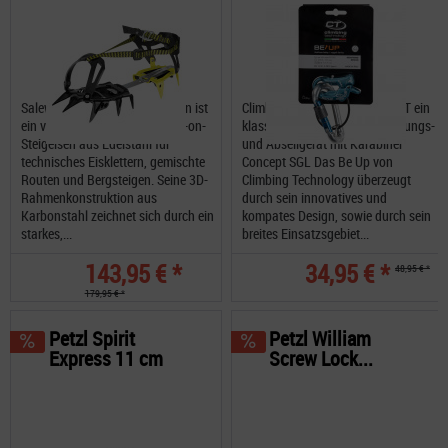
Salewa Alpinist Walk Steigeisen ist
Climbing Technology Be Up KIT ein
ein vielseitiges, robustes Strap-on-
klassisches Mehrzweck-Sicherungs-
Steigeisen aus Edelstahl für
und Abseilgerät mit Karabiner
technisches Eisklettern, gemischte
Concept SGL Das Be Up von
Routen und Bergsteigen. Seine 3D-
Climbing Technology überzeugt
Rahmenkonstruktion aus
durch sein innovatives und
Karbonstahl zeichnet sich durch ein
kompates Design, sowie durch sein
starkes,...
breites Einsatzsgebiet...
143,95 € *
34,95 € *
48,95 € *
179,95 € *
Petzl Spirit
Petzl William
Express 11 cm
Screw Lock...