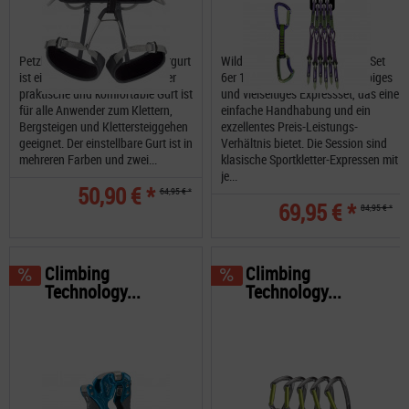
Petzl Corax Der CORAX- Klettergurt
Wild Country Session Express-Set
ist ein echtes Allroundgenie: Der
6er 12cm Ein robustes, langlebiges
praktische und komfortable Gurt ist
und vielseitiges Expressset, das eine
für alle Anwender zum Klettern,
einfache Handhabung und ein
Bergsteigen und Klettersteiggehen
exzellentes Preis-Leistungs-
geeignet. Der einstellbare Gurt ist in
Verhältnis bietet. Die Session sind
mehreren Farben und zwei...
klasische Sportkletter-Expressen mit
je...
50,90 € *
64,95 € *
69,95 € *
84,95 € *
Climbing
Climbing
Technology...
Technology...