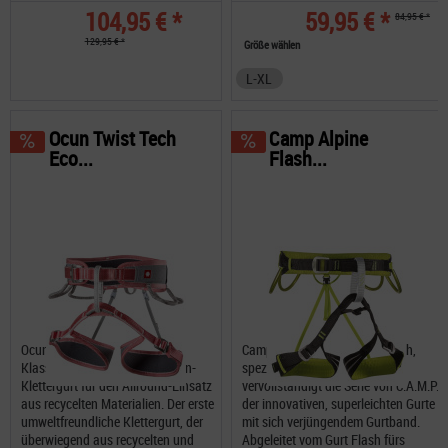
104,95 € *
59,95 € *
84,95 € *
129,95 € *
Größe wählen
L-XL
Ocun Twist Tech
Camp Alpine
Eco...
Flash...
Ocun Twist Tech Eco Lady ein
Camp Alpine Flash Alpine Flash,
Klassischer Damen-3-Schnallen-
spezifisch für Alpinismus,
Klettergurt für den Allround-Einsatz
vervollständigt die Serie von C.A.M.P.
aus recycelten Materialien. Der erste
der innovativen, superleichten Gurte
umweltfreundliche Klettergurt, der
mit sich verjüngendem Gurtband.
überwiegend aus recycelten und
Abgeleitet vom Gurt Flash fürs