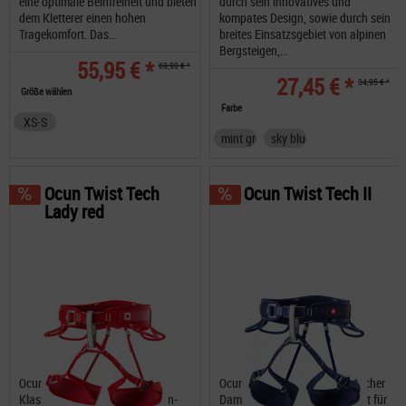
eine optimale Beinfreiheit und bieten
durch sein innovatives und
dem Kletterer einen hohen
kompates Design, sowie durch sein
Tragekomfort. Das...
breites Einsatzsgebiet von alpinen
Bergsteigen,...
55,95 € *
69,90 € *
27,45 € *
34,95 € *
Größe wählen
Farbe
XS-S
mint green
sky blue
Ocun Twist Tech
Ocun Twist Tech II
Lady red
Ocun Twist Tech Lady ein
Ocun Twist Tech II ein Klassischer
Klassischer Damen-3-Schnallen-
Damen-3-Schnallen-Klettergurt für