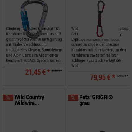
Climbing Technology Concept TGL
Wild Country Electron Sport Express-
Karabiner HMS Karabiner aus heiß
Set (5er) 12cm Die Wild Country
geschmiedeter Aluminiumlegierung
Expresse kombiniert die neuen,
mit Triplex Verschluss. Für
schnell zu clippenden Electron
traditionelles Klettern, Sportklettern
Karabiner mit einer breiten, an den
und Alpiniusmus im Allgemeinen
Karabinern etwas schmäleren
konzipiert. Mit ACL System, um ein...
Schlinge. Zusätzlich verfügt die
Wild...
21,45 € *
27,50 € *
79,95 € *
100,00 € *
Wild Country
Petzl GRIGRI®
Wildwire...
grau