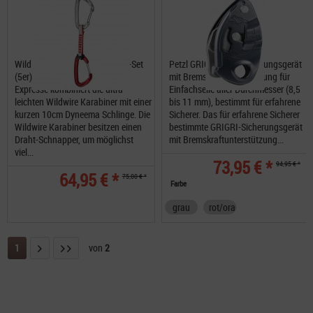
Wild Country Wildwire Express-Set
Petzl GRIGRI® ein Sicherungsgerät
(5er) 10cm Die Wild Country
mit Bremskraftunterstützung für
Expresse kombiniert die ultra
Einfachseile aller Durchmesser (8,5
leichten Wildwire Karabiner mit einer
bis 11 mm), bestimmt für erfahrene
kurzen 10cm Dyneema Schlinge. Die
Sicherer. Das für erfahrene Sicherer
Wildwire Karabiner besitzen einen
bestimmte GRIGRI-Sicherungsgerät
Draht-Schnapper, um möglichst
mit Bremskraftunterstützung...
viel...
73,95 € *
94,95 € *
64,95 € *
75,00 € *
Farbe
grau
rot/orange
1
von
2