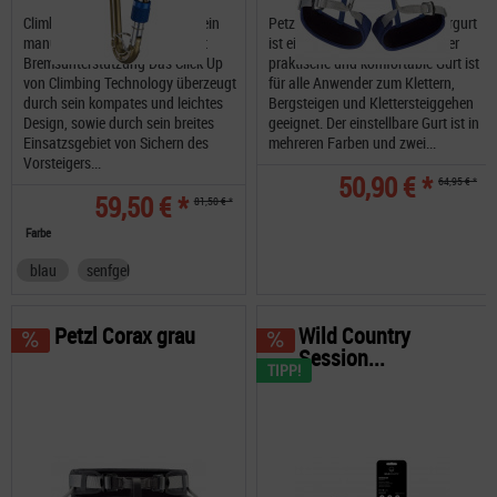
Climbing Technology Click Up ein
Petzl Corax Der CORAX- Klettergurt
manuelles Sicherungsgerät mit
ist ein echtes Allroundgenie: Der
Bremsunterstützung Das Click Up
praktische und komfortable Gurt ist
von Climbing Technology überzeugt
für alle Anwender zum Klettern,
durch sein kompates und leichtes
Bergsteigen und Klettersteiggehen
Design, sowie durch sein breites
geeignet. Der einstellbare Gurt ist in
Einsatzsgebiet von Sichern des
mehreren Farben und zwei...
Vorsteigers...
50,90 € *
64,95 € *
59,50 € *
81,50 € *
Farbe
blau
senfgelb
Petzl Corax grau
Wild Country
Session...
TIPP!