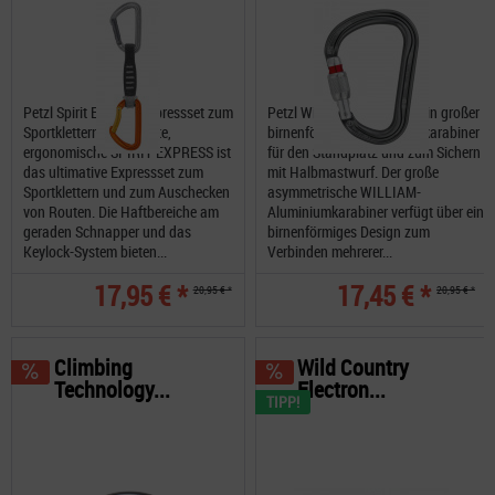
Petzl Spirit Express Expressset zum
Petzl William Screw Look ein großer
Sportklettern Das leichte,
birnenförmiger Verschlusskarabiner
ergonomische SPIRIT EXPRESS ist
für den Standplatz und zum Sichern
das ultimative Expressset zum
mit Halbmastwurf. Der große
Sportklettern und zum Auschecken
asymmetrische WILLIAM-
von Routen. Die Haftbereiche am
Aluminiumkarabiner verfügt über ein
geraden Schnapper und das
birnenförmiges Design zum
Keylock-System bieten...
Verbinden mehrerer...
17,95 € *
17,45 € *
20,95 € *
20,95 € *
Climbing
Wild Country
Technology...
Electron...
TIPP!