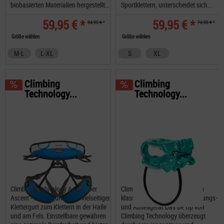
biobasierten Materialien hergestellt...
Sportklettern, unterscheidet sich...
59,95 € *
59,95 € *
84,95 € *
74,95 € *
Größe wählen
Größe wählen
M-L
L-XL
S
XL
Climbing
Climbing
Technology...
Technology...
Climbing Technology Ascent Der
Climbing Technology Be Up ein
Ascent - Klettergurt ist ein vielseitiger
klassisches Mehrzweck-Sicherungs-
Klettergurt zum Klettern in der Halle
und Abseilgerät Das Be Up von
und am Fels. Einstellbare gewähren
Climbing Technology überzeugt