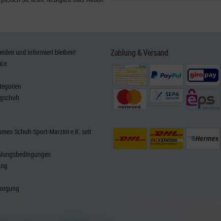
den und informiert bleiben!
Zahlung & Versand
ice
tegorien
rgschuh
men Schuh-Sport-Marzini e.K. seit
hlungsbedingungen
ung
sorgung