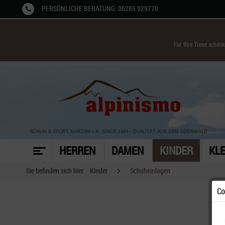
PERSÖNLICHE BERATUNG: 06285 929770
Für Ihre Treue schen
SCHUH & SPORT MARZINI
e.K. SINCE 1949
-
QUALITÄT AUS DEM ODENWALD
HERREN
DAMEN
KINDER
KL
Sie befinden sich hier:
Kinder
Schuheinlagen
Co