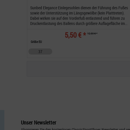
Sunbed Elegance Einlegesohlen dienen der Führung des Fußes
sowie der Unterstützung im Längsgewölbe (kein Platttreten).
Dabei wirken sie auf den Vorderfuß entlastend und führen zu
Druckentlastung des Ballens durch größere Auflagefläche im...
5,50 € *
12,90 € *
Größe EU
37
Unser Newsletter
Abonnieren Sie den kostenlosen ClassicSportShoes Newsletter und ver