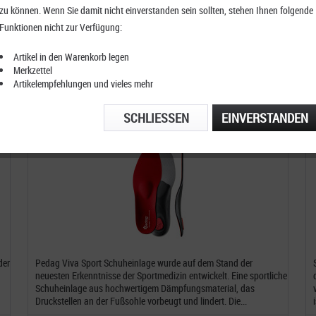
zu können. Wenn Sie damit nicht einverstanden sein sollten, stehen Ihnen folgende
Funktionen nicht zur Verfügung:
S
Artikel in den Warenkorb legen
Merkzettel
Artikelempfehlungen und vieles mehr
SCHLIESSEN
EINVERSTANDEN
Pedag Viva Sport Schuheinlagen
der
Pedag Viva Sport Schuheinlage wurde auf dem Stand der
neuesten Erkenntnisse der Sportmedizin entwickelt. Eine sportliche
Schuheinlage aus hochwertigem Dämpfungsmaterial, das
Druckstellen an der Fußsohle vorbeugt und lindert. Die...