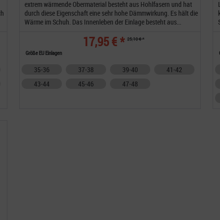
extrem wärmende Obermaterial besteht aus Hohlfasern und hat
ch
durch diese Eigenschaft eine sehr hohe Dämmwirkung. Es hält die
Wärme im Schuh. Das Innenleben der Einlage besteht aus...
17,95 € *
25,10 € *
Größe EU Einlagen
35-36
37-38
39-40
41-42
43-44
45-46
47-48