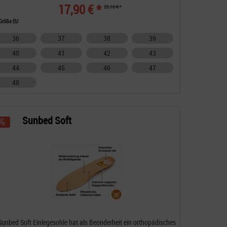
17,90 € *
25,10 € *
Größe EU
36
37
38
39
40
41
42
43
44
45
46
47
48
Sunbed Soft
Sunbed Soft Einlegesohle hat als Beonderheit ein orthopädisches