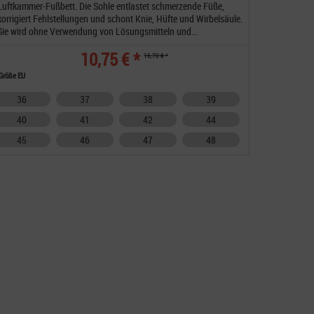
Luftkammer-Fußbett. Die Sohle entlastet schmerzende Füße,
korrigiert Fehlstellungen und schont Knie, Hüfte und Wirbelsäule.
Sie wird ohne Verwendung von Lösungsmitteln und...
10,75 € *
16,70 € *
Größe EU
36
37
38
39
40
41
42
44
45
46
47
48