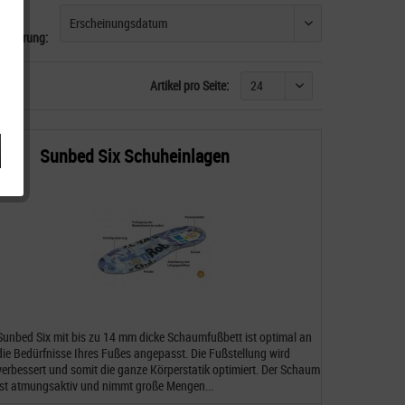
ortierung:
Artikel pro Seite:
Sunbed Six Schuheinlagen
Sunbed Six mit bis zu 14 mm dicke Schaumfußbett ist optimal an
die Bedürfnisse Ihres Fußes angepasst. Die Fußstellung wird
verbessert und somit die ganze Körperstatik optimiert. Der Schaum
ist atmungsaktiv und nimmt große Mengen...