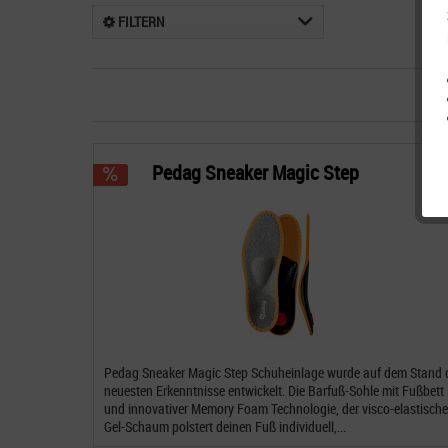
FILTERN
Pedag Sneaker Magic Step
Pedag Sneaker Magic Step Schuheinlage wurde auf dem Stand 
neuesten Erkenntnisse entwickelt. Die Barfuß-Sohle mit Fußbett
und innovativer Memory Foam Technologie, der visco-elastische
Gel-Schaum polstert deinen Fuß individuell,...