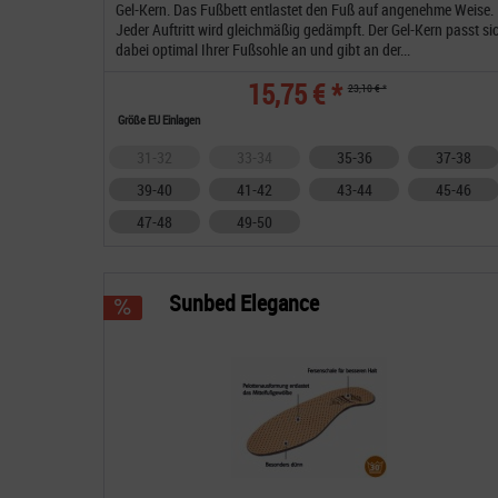
Gel-Kern. Das Fußbett entlastet den Fuß auf angenehme Weise.
Jeder Auftritt wird gleichmäßig gedämpft. Der Gel-Kern passt si
dabei optimal Ihrer Fußsohle an und gibt an der...
15,75 € *
23,10 € *
Größe EU Einlagen
31-32
33-34
35-36
37-38
39-40
41-42
43-44
45-46
47-48
49-50
Sunbed Elegance