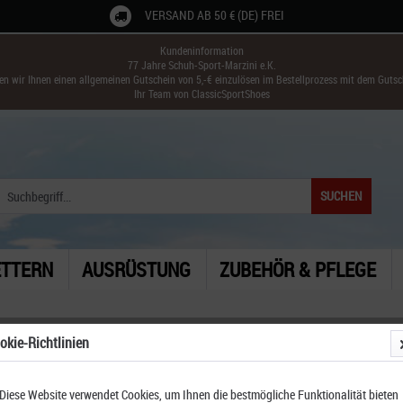
VERSAND AB 50 € (DE) FREI
Kundeninformation
77 Jahre Schuh-Sport-Marzini e.K.
ken wir Ihnen einen allgemeinen Gutschein von 5,-€ einzulösen im Bestellprozess mit dem Guts
Ihr Team von ClassicSportShoes
SUCHEN
ETTERN
AUSRÜSTUNG
ZUBEHÖR & PFLEGE
okie-Richtlinien
Diese Website verwendet Cookies, um Ihnen die bestmögliche Funktionalität bieten