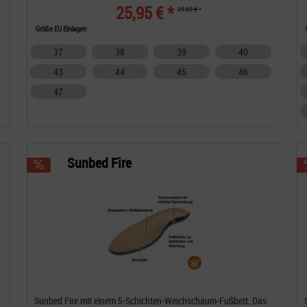
25,95 € *
29,95 € *
Größe EU Einlagen
37
38
39
40
43
44
45
46
47
Sunbed Fire
Sunbed Fire mit einem 5-Schichten-Weichschaum-Fußbett. Das