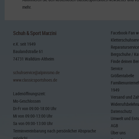
mehr.
Schuh & Sport Marzini
Facebook-Fan wer
Kletterschuhserv
e.K. seit 1949
Reparaturservice
Baulandstraße 61
Bergschuhe / Ka
74731 Walldürn-Altheim
Finde deinen Be
Service
schuhservice@alpinismo.de
Größentabelle
www.classicsportshoes.de
Familienunterneh
1949
Ladenöffnungszeit:
Versand und Za
Mo-Geschlossen
Widerrufsbelehr
Di-Fr von 09:00-18:00 Uhr
Datenschutz
Mi von 09:00-13:00 Uhr
Umwelt und Ent
Sa von 09:00-13:00 Uhr
AGB
Terminvereinbarung nach persönlicher Absprache
Über uns
möglich!