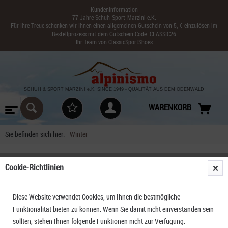
Kundeninformation
77 Jahre Schuh-Sport-Marzini e.K.
Für Ihre Treue schenken wir Ihnen einen allgemeinen Gutschein von 5,-€ einzulösen im
Bestellprozess mit dem Gutschein Code: CLASSIC26
Ihr Team von ClassicSportShoes
SCHUH & SPORT MARZINI
e.K. SINCE 1949
-
QUALITÄT AUS DEM ODENWALD
WARENKORB
Sie befinden sich hier:
Winter
Cookie-Richtlinien
FILTERN
Diese Website verwendet Cookies, um Ihnen die bestmögliche
Funktionalität bieten zu können. Wenn Sie damit nicht einverstanden sein
sollten, stehen Ihnen folgende Funktionen nicht zur Verfügung: