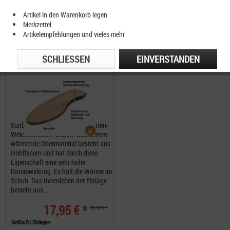
Artikel in den Warenkorb legen
Sunbed Fire
Merkzettel
Artikelempfehlungen und vieles mehr
SCHLIESSEN
EINVERSTANDEN
Sunbed Fire mit einem 5-Schichten-
Weichschaum-Fußbett. Das extrem
wärmende Obermaterial besteht aus
Hohlfasern und hat durch diese
Eigenschaft eine sehr hohe
Dämmwirkung. Es hält die Wärme im
Schuh. Das Innenleben der Einlage
besteht aus...
17,95 € *
25,10 € *
Größe EU Einlagen