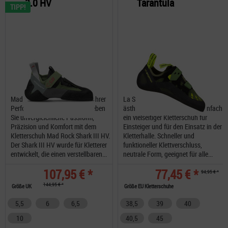
3.0 HV
Tarantula
TIPP!
Mad Rock Shark 3.0 HV ein wahrer
La Sportiva Tarantula in der
Performance Kletterschuh. Erleben
ästhetischen Überarbeitung, einfach
Sie unvergleichliche Passform,
ein vielseitiger Kletterschuh für
Präzision und Komfort mit dem
Einsteiger und für den Einsatz in der
Kletterschuh Mad Rock Shark III HV.
Kletterhalle. Schneller und
Der Shark III HV wurde für Kletterer
funktioneller Klettverschluss,
entwickelt, die einen verstellbaren...
neutrale Form, geeignet für alle...
107,95 € *
77,45 € *
94,95 € *
144,95 € *
Größe UK
Größe EU Kletterschuhe
5,5
6
6,5
38,5
39
40
10
40,5
45