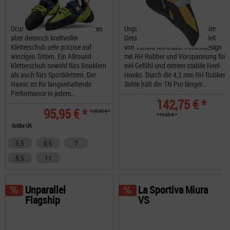
Ocun Havoc Vegan ein bequemer
Unparallel TN Pro bis ins kleinste
aber dennoch kraftvoller
Detail getestete Signature-Modell
Kletterschuh sehr präzise auf
von Tomoa Narasaki. Fersendesign
winzigen Tritten. Ein Allround
mit RH Rubber und Vorspannung für
Kletterschuh sowohl fürs Bouldern
viel Gefühl und extrem stabile Heel-
als auch fürs Sportklettern. Der
Hooks. Durch die 4,2 mm RH Rubber
Havoc ist für langanhaltende
Sohle hält der TN Pro länger...
Performance in jedem...
142,75 € *
95,95 € *
129,95 € *
179,95 € *
Größe UK
5,5
6,5
7
8,5
11
Unparallel
La Sportiva Miura
Flagship
VS