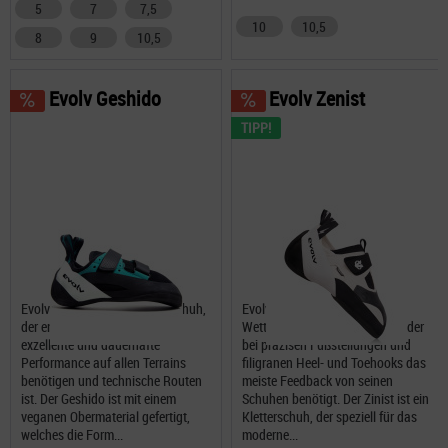
5
7
7,5
10
10,5
8
9
10,5
Evolv Geshido
Evolv Zenist
TIPP!
Evolv Geshido ist ein Kletterschuh,
Evolv Zenist wurde für den
der entwickelt wurde, für eine
Wettkampfkletterer entwickelt, der
exzellente und dauerhafte
bei präzisen Fußstellungen und
Performance auf allen Terrains
filigranen Heel- und Toehooks das
benötigen und technische Routen
meiste Feedback von seinen
ist. Der Geshido ist mit einem
Schuhen benötigt. Der Zinist ist ein
veganen Obermaterial gefertigt,
Kletterschuh, der speziell für das
welches die Form...
moderne...