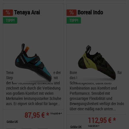
Tenaya Arai
Boreal Indo
TIPP!
TIPP!
Tenaya Arai wie andere Modelle der
Boreal Indo entwickelt speziell für
Step-Up-Linie wurde der ARAI mit
das Bouldern in fast allen
der M4-Technologie entwickelt und
Schwierigkeiten, dank einer
zeichnet sich durch die Verbindung
Kombination aus Komfort und
von großem Komfort mit vielen
Performance. Sensibel mit
Merkmalen leistungsstarker Schuhe
grossartiger Flexibilität und
aus. Er eignet sich ideal für lange...
Bewegungsfreiheit verfügt der Indo
über eine mäßig nach unten...
87,95 € *
114,95 € *
112,95 € *
Größe UK
144,95 € *
Größe UK