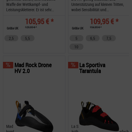
Waffe der Wettkampf- und
Unterstützung auf kleinen Tritten,
Leistungskletterer. Er ist sehr...
wobei Sensibilität und...
105,95 € *
109,95 € *
129,95 € *
154,95 € *
Größe UK
Größe UK
2,5
5,5
5
6,5
7,5
10
Mad Rock Drone
La Sportiva
HV 2.0
Tarantula
Mad Rock Drone 2.0 HV, ein
La Sportiva Tarantula in der
komfortabler
ästhetischen Überarbeitung, einfach