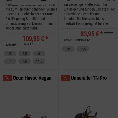
Performancekletterschuh. Dank der
ein vielseitiger Kletterschuh für
nur zum Teil durchgehenden Science
Einsteiger und für den Einsatz in der
Friction 3.0 Sohle bietet der Drone
Kletterhalle. Schneller und
2.0 HV genug Stabilität und
funktioneller Klettverschluss,
Unterstützung auf kleinen Tritten,
neutrale Form, geeignet für alle...
wobei Sensibilität und...
83,95 € *
94,95 € *
109,95 € *
Größe EU Kletterschuhe
154,95 € *
Größe UK
38
39,5
5
5,5
6
7
7,5
11,5
Ocun Havoc Vegan
Unparallel TN Pro