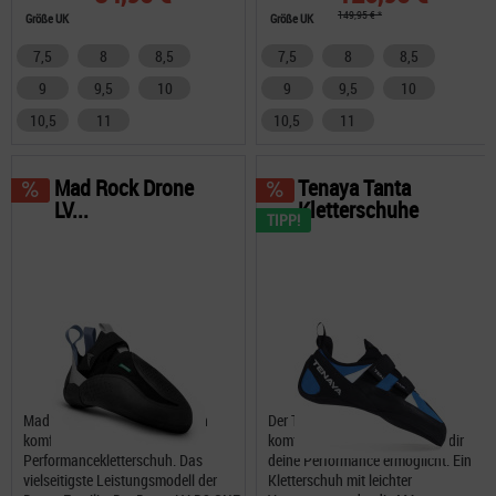
149,95 € *
Größe UK
Größe UK
7,5
8
8,5
7,5
8
8,5
9
9,5
10
9
9,5
10
10,5
11
10,5
11
Mad Rock Drone
Tenaya Tanta
LV...
Kletterschuhe
TIPP!
Mad Rock Drone LV D2.One ein
Der Tenaya Tanta ist ein
komfortabler
komfortabler Kletterschuh der dir
Performancekletterschuh. Das
deine Performance ermöglicht. Ein
vielseitigste Leistungsmodell der
Kletterschuh mit leichter