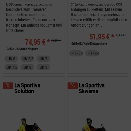
Bequemlichkeit legt. Geeignet
entwickelt wurde, die gerade erst
besonders zum Trainieren,
anfangen zu klettern. Mit seinem
Indoorklettern und für lange
flachen und leicht asymmetrischen
Klettereinheiten. Ein neuartiges
Leisten erfüllt er die orthopädischen
Konzept. Ein äußerst bequemer und
Anforderungen an...
trittsicherer...
51,95 € *
64,95 € *
74,95 € *
94,95 € *
Größe EU/Kids/Kletterschuhe
Größe UK/United Kingdom
EU 32-33
EU 34-35
UK 6
UK 6,5
UK 7
UK 7,5
UK 8
UK 9
La Sportiva
La Sportiva
Solution
Skwama