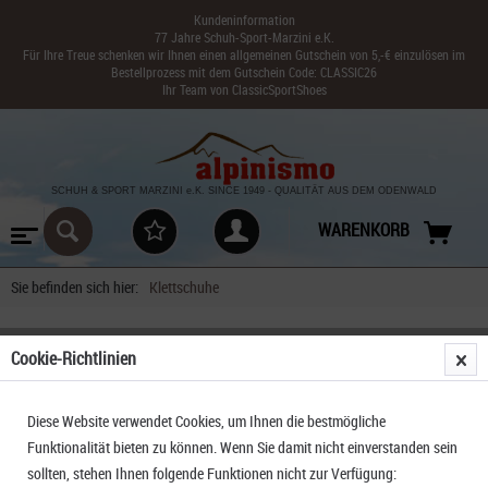
Kundeninformation
77 Jahre Schuh-Sport-Marzini e.K.
Für Ihre Treue schenken wir Ihnen einen allgemeinen Gutschein von 5,-€ einzulösen im
Bestellprozess mit dem Gutschein Code: CLASSIC26
Ihr Team von ClassicSportShoes
SCHUH & SPORT MARZINI
e.K. SINCE 1949
-
QUALITÄT AUS DEM ODENWALD
WARENKORB
Sie befinden sich hier:
Klettschuhe
Cookie-Richtlinien
FILTERN
Diese Website verwendet Cookies, um Ihnen die bestmögliche
Funktionalität bieten zu können. Wenn Sie damit nicht einverstanden sein
sollten, stehen Ihnen folgende Funktionen nicht zur Verfügung: