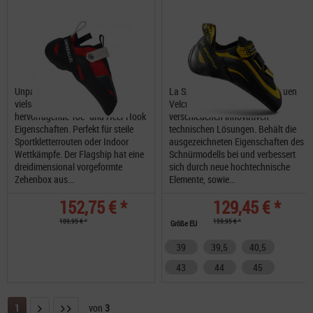
Unparallel Flagship ist präzise,
La Sportiva Miura VS in der neuen
vielseitig und verfügt über
Velcro Version, bereichert mit
hervorragende Toe- und Heel-Hook
verschiedenen innovativen
Eigenschaften. Perfekt für steile
technischen Lösungen. Behält die
Sportkletterrouten oder Indoor
ausgezeichneten Eigenschaften des
Wettkämpfe. Der Flagship hat eine
Schnürmodells bei und verbessert
dreidimensional vorgeformte
sich durch neue hochtechnische
Zehenbox aus...
Elemente, sowie...
152,75 € *
129,45 € *
189,95 € *
159,95 € *
Größe EU
39
39,5
40,5
43
44
45
1
von
3