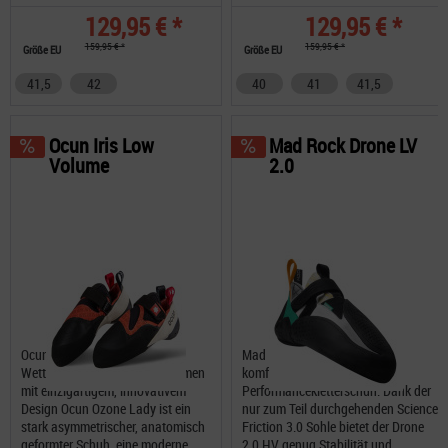
129,95 € *
129,95 € *
159,95 € *
159,95 € *
Größe EU
Größe EU
41,5
42
40
41
41,5
Ocun Iris Low
Mad Rock Drone LV
Volume
2.0
Ocun Ozone Lady ein
Mad Rock Drone 2.0 LV, ein
Wettkampfkletterschuh für Damen
komfortabler
mit einzigartigem, innovativem
Performancekletterschuh. Dank der
Design Ocun Ozone Lady ist ein
nur zum Teil durchgehenden Science
stark asymmetrischer, anatomisch
Friction 3.0 Sohle bietet der Drone
geformter Schuh, eine moderne
2.0 HV genug Stabilität und