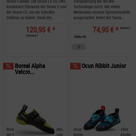
Drone-Familie. Der Drone LV D2.ONE
Vorspannung der die M4-
kombiniert Elemente der Drone 2 und
Technologie nutzt. Mit vielen
der Drone CS, um ein hybrides
Merkmalen unserer Spitzenmodelle
Erlebnis zu bieten. Dank der...
ausgestattet, bietet der Tanta...
120,95 € *
74,95 € *
99,95 € *
159,95 € *
Größe UK
9
Boreal Alpha
Ocun Ribbit Junior
Velcro...
Boreal Alpha ist geeignet für jeden,
Ocun Ribbit Junior ist ein weicher
der beim Klettern Wert auf höchste
Kletterschuh, der speziell für Kinder