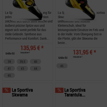
La Sportiva Solution, die Lösung für
La Sportiva Skwama Der La Sportiva
jedes Kletterproblem. Der Solution
Skwama ist ein sensibler, gut
zeichnet sich durch seine weiche und
umhüllender und felxibler
äußerst präzise Spitze aus und
Kletterschuh, ideal für
eignet sich somit perfekt für das
leistungsstarle Einsätze im Fels und
steile Gelände. Synthese aus
in der Halle. Vom Übergang bist in
Performance und Komfort. Dank...
die Platte, gibt der Skwama die
beste...
135,95 € *
131,95 € *
164,95 € *
Größe EU
159,95 € *
Größe EU
39
39,5
40
45
41
43
44
45
La Sportiva
La Sportiva
Skwama
Tarantula...