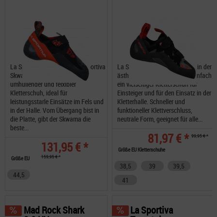
La Sportiva Skwama Der La Sportiva
La Sportiva Tarantula Boulder in der
Skwama ist ein sensibler, gut
ästhetischen Überarbeitung, einfach
umhüllender und felxibler
ein vielseitiger Kletterschuh für
Kletterschuh, ideal für
Einsteiger und für den Einsatz in der
leistungsstarle Einsätze im Fels und
Kletterhalle. Schneller und
in der Halle. Vom Übergang bist in
funktioneller Klettverschluss,
die Platte, gibt der Skwama die
neutrale Form, geeignet für alle...
beste...
81,97 € *
99,95 € *
131,95 € *
Größe EU Kletterschuhe
159,95 € *
Größe EU
38,5
39
39,5
44,5
41
Mad Rock Shark
La Sportiva