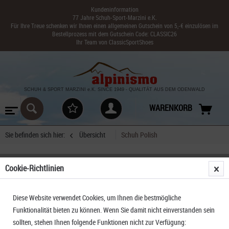
Kundeninformation
77 Jahre Schuh-Sport-Marzini e.K.
Für Ihre Treue schenken wir Ihnen einen allgemeinen Gutschein von 5,-€ einzulösen im
Bestellprozess mit dem Gutschein Code: CLASSIC26
Ihr Team von ClassicSportShoes
SCHUH & SPORT MARZINI
e.K. SINCE 1949
-
QUALITÄT AUS DEM ODENWALD
WARENKORB
Sie befinden sich hier:
Übersicht
Schuh Polish
Cookie-Richtlinien
Classic Schuhputztuch Poliertuch Baumwolle
Diese Website verwendet Cookies, um Ihnen die bestmögliche
Funktionalität bieten zu können. Wenn Sie damit nicht einverstanden sein
sollten, stehen Ihnen folgende Funktionen nicht zur Verfügung: