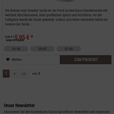
Die Rohner next Sneaker Socke im 3er Pack ist eine kurze Sneakersocke mit
weichen Abschlussrand, einer profilierten Spitze und Hochferse. An der
Fußspitze wurde die Socke gekettelt, sodass sich keine störenden Nähte im
Inneren der Socke...
5,95 € *
9,95 € *
Größe EU Socken
35-38
39-42
43-46
ZUM PRODUKT
Merken
1
von
3
Unser Newsletter
Abonnieren Sie den kostenlosen ClassicSportShoes Newsletter und verpassen