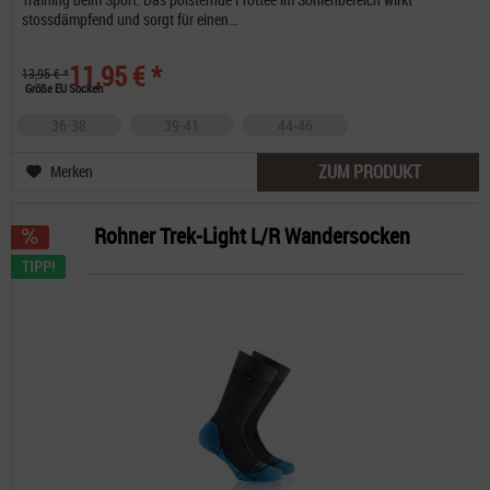
stossdämpfend und sorgt für einen...
11,95 € *
13,95 € *
Größe EU Socken
36-38
39-41
44-46
ZUM PRODUKT
Merken
Rohner Trek-Light L/R Wandersocken
TIPP!