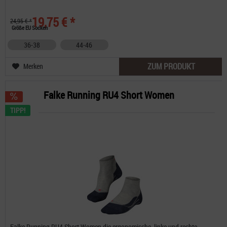
19,75 € *
24,95 € *
Größe EU Socken
36-38
44-46
ZUM PRODUKT
Merken
Falke Running RU4 Short Women
TIPP!
Falke Running RU4 Short Women die ergonomische, linke und rechte