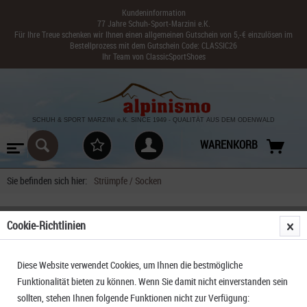
Kundeninformation
77 Jahre Schuh-Sport-Marzini e.K.
Für Ihre Treue schenken wir Ihnen einen allgemeinen Gutschein von 5,-€ einzulösen im
Bestellprozess mit dem Gutschein Code: CLASSIC26
Ihr Team von ClassicSportShoes
SCHUH & SPORT MARZINI
e.K. SINCE 1949
-
QUALITÄT AUS DEM ODENWALD
WARENKORB
Sie befinden sich hier:
Strümpfe / Socken
Cookie-Richtlinien
FILTERN
Diese Website verwendet Cookies, um Ihnen die bestmögliche
Funktionalität bieten zu können. Wenn Sie damit nicht einverstanden sein
sollten, stehen Ihnen folgende Funktionen nicht zur Verfügung: